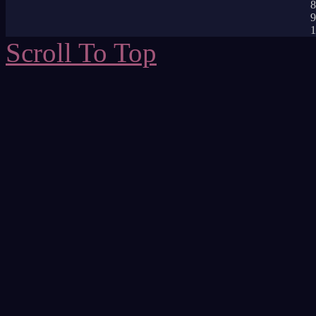
8
9
1
Scroll To Top