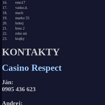
16.
emo17
17.
vasko.d.
18.
mach
19.
marko 55
20.
hokej
21.
boss 2
22.
robo mi
23.
krajky
KONTAKTY
Casino Respect
Ján:
0905 436 623
Andrej: