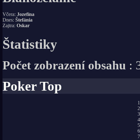
Včera:
Jozefína
Dnes:
Štefánia
Zajtra:
Oskar
Štatistiky
Počet zobrazení obsahu
: 
Poker Top
1
2
3
4
5
6
7