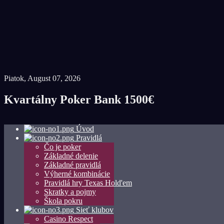
Piatok, August 07, 2026
Kvartálny Poker Bank 1500€
Úvod
Pravidlá
Čo je poker
Základné delenie
Základné pravidlá
Výherné kombinácie
Pravidlá hry Texas Hold'em
Skratky a pojmy
Škola pokru
Sieť klubov
Casino Respect