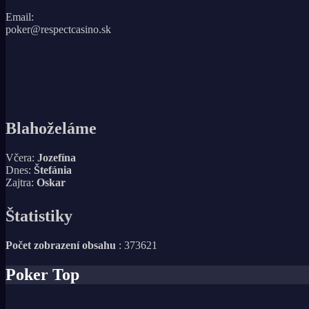
Email:
poker@respectcasino.sk
Blahoželáme
Včera:
Jozefína
Dnes:
Štefánia
Zajtra:
Oskar
Štatistiky
Počet zobrazení obsahu
: 373621
Poker Top