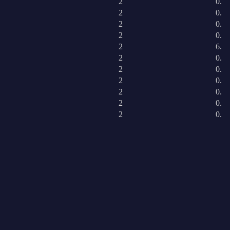
2
0.
2
0.
2
0.
2
0.
2
6.
2
0.
2
0.
2
0.
2
0.
2
0.
2
0.