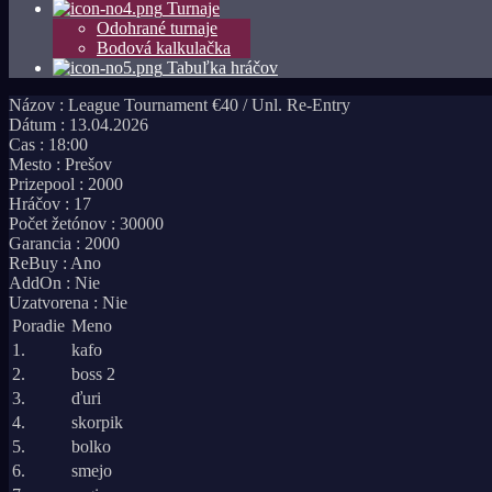
Turnaje
Odohrané turnaje
Bodová kalkulačka
Tabuľka hráčov
Názov : League Tournament €40 / Unl. Re-Entry
Dátum : 13.04.2026
Cas : 18:00
Mesto : Prešov
Prizepool : 2000
Hráčov : 17
Počet žetónov : 30000
Garancia : 2000
ReBuy : Ano
AddOn : Nie
Uzatvorena : Nie
Poradie
Meno
1.
kafo
2.
boss 2
3.
ďuri
4.
skorpik
5.
bolko
6.
smejo