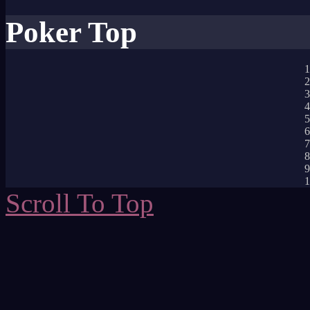
Poker Top
1
2
3
4
5
6
7
8
9
1
Scroll To Top