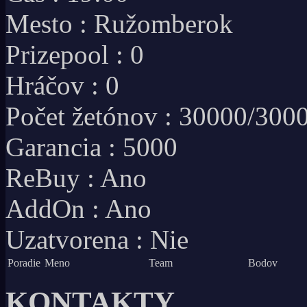
Mesto : Ružomberok
Prizepool : 0
Hráčov : 0
Počet žetónov : 30000/300
Garancia : 5000
ReBuy : Ano
AddOn : Ano
Uzatvorena : Nie
Poradie
Meno
Team
Bodov
KONTAKTY