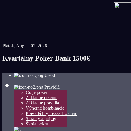
Piatok, August 07, 2026
Kvartálny Poker Bank 1500€
Úvod
Pravidlá
Čo je poker
Základné delenie
Základné pravidlá
Výherné kombinácie
Pravidlá hry Texas Hold'em
Skratky a pojmy
Škola pokru