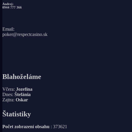
Andrej:
0944 777 366
Email:
poker@respectcasino.sk
Blahoželáme
Včera:
Jozefína
Dnes:
Štefánia
Zajtra:
Oskar
Štatistiky
Počet zobrazení obsahu
: 373621