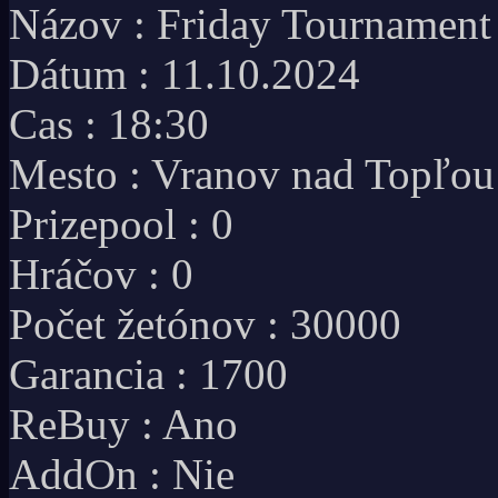
Názov : Friday Tournament
Dátum : 11.10.2024
Cas : 18:30
Mesto : Vranov nad Topľou
Prizepool : 0
Hráčov : 0
Počet žetónov : 30000
Garancia : 1700
ReBuy : Ano
AddOn : Nie