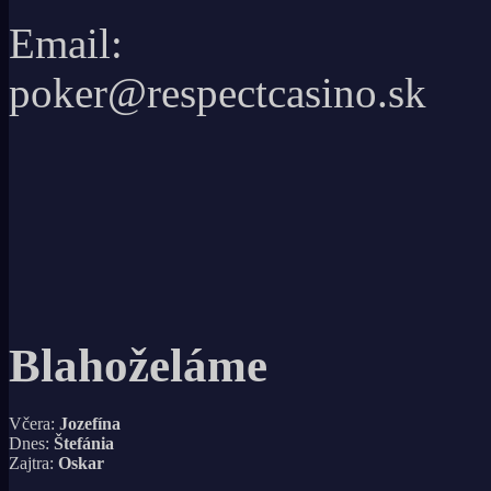
Email:
poker@respectcasino.sk
Blahoželáme
Včera:
Jozefína
Dnes:
Štefánia
Zajtra:
Oskar