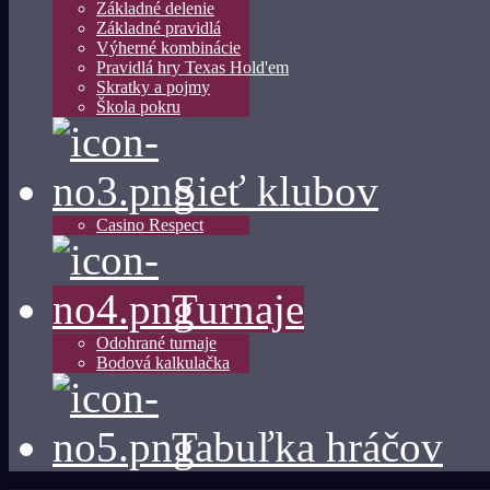
Základné delenie
Základné pravidlá
Výherné kombinácie
Pravidlá hry Texas Hold'em
Skratky a pojmy
Škola pokru
Sieť klubov
Casino Respect
Turnaje
Odohrané turnaje
Bodová kalkulačka
Tabuľka hráčov