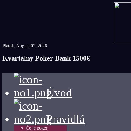
Piatok, August 07, 2026
Kvartálny Poker Bank 1500€
Úvod
Pravidlá
Čo je poker