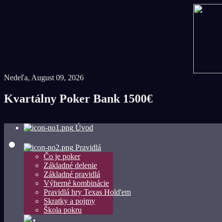
Nedeľa, August 09, 2026
Kvartálny Poker Bank 1500€
Úvod
Pravidlá
Čo je poker
Základné delenie
Základné pravidlá
Výherné kombinácie
Pravidlá hry Texas Hold'em
Skratky a pojmy
Škola pokru