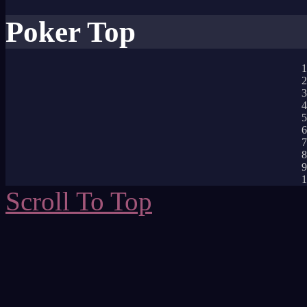
Poker Top
1
2
3
4
5
6
7
8
9
1
Scroll To Top