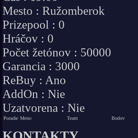
Mesto : Ružomberok
Prizepool : 0
Hráčov : 0
Počet žetónov : 50000
Garancia : 3000
ReBuy : Ano
AddOn : Nie
Uzatvorena : Nie
Poradie
Meno
Team
Bodov
KONTAKTY