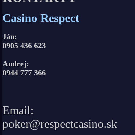
Casino Respect
Ján:
0905 436 623
Andrej:
0944 777 366
Email:
poker@respectcasino.sk