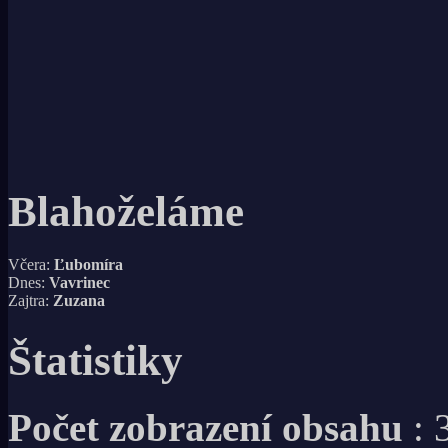
Blahoželáme
Včera:
Ľubomíra
Dnes:
Vavrinec
Zajtra:
Zuzana
Štatistiky
Počet zobrazení obsahu
: 