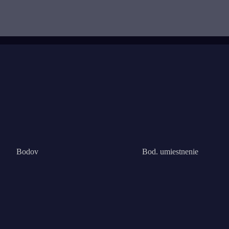
Bodov
Bod. umiestnenie