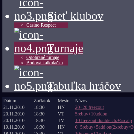
Sieť klubov
Casino Respect
Turnaje
Odohrané turnaje
Bodová kalkulačka
Tabuľka hráčov
Dátum
Začiatok
Mesto
Názov
21.11.2010
18:30
HN
20+20 freezout
20.11.2010
18:30
VT
5rebuy+10addon
20.11.2010
18:30
TV
10 freezout double ch.+5scalp
19.11.2010
18:30
HN
0+5rebuy+5add on(2xrebuy=30
18.11.2010
18:30
VT
10rebuy+10add on