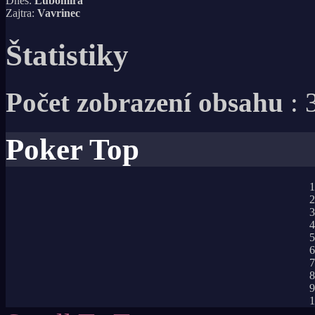
Dnes:
Ľubomíra
Zajtra:
Vavrinec
Štatistiky
Počet zobrazení obsahu
: 
Poker Top
1
2
3
4
5
6
7
8
9
1