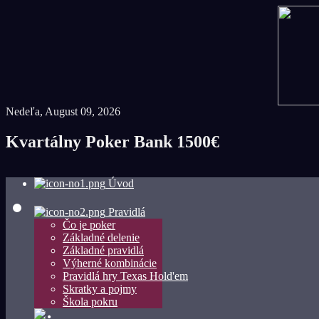
Nedeľa, August 09, 2026
Kvartálny Poker Bank 1500€
Úvod
Pravidlá
Čo je poker
Základné delenie
Základné pravidlá
Výherné kombinácie
Pravidlá hry Texas Hold'em
Skratky a pojmy
Škola pokru