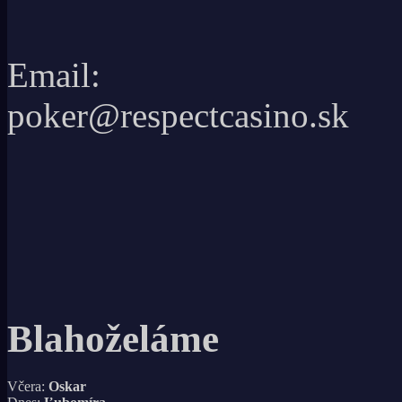
Email:
poker@respectcasino.sk
Blahoželáme
Včera:
Oskar