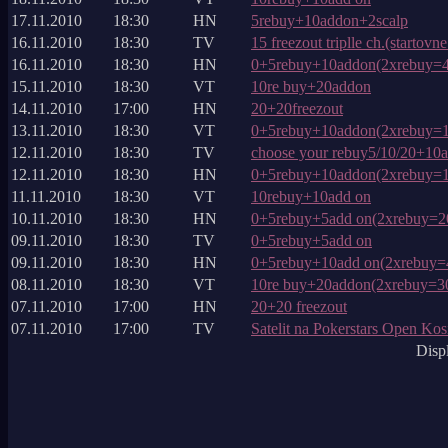
17.11.2010
18:30
HN
5rebuy+10addon+2scalp
16.11.2010
18:30
TV
15 freezout triplle ch.(startovn
16.11.2010
18:30
HN
0+5rebuy+10addon(2xrebuy=40
15.11.2010
18:30
VT
10re buy+20addon
14.11.2010
17:00
HN
20+20freezout
13.11.2010
18:30
VT
0+5rebuy+10addon(2xrebuy=1x
12.11.2010
18:30
TV
choose your rebuy5/10/20+10
12.11.2010
18:30
HN
0+5rebuy+10addon(2xrebuy=1x
11.11.2010
18:30
VT
10rebuy+10add on
10.11.2010
18:30
HN
0+5rebuy+5add on(2xrebuy=20
09.11.2010
18:30
TV
0+5rebuy+5add on
09.11.2010
18:30
HN
0+5rebuy+10add on(2xrebuy=4
08.11.2010
18:30
VT
10re buy+20addon(2xrebuy=300
07.11.2010
17:00
HN
20+20 freezout
07.11.2010
17:00
TV
Satelit na Pokerstars Open Kos
Disp