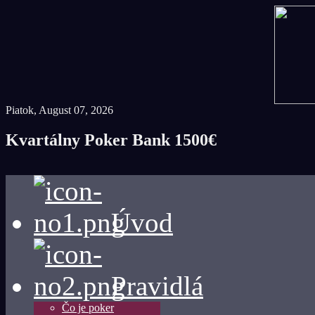
Piatok, August 07, 2026
Kvartálny Poker Bank 1500€
Úvod
Pravidlá
Čo je poker