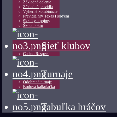
Základné delenie
Základné pravidlá
Výherné kombinácie
Pravidlá hry Texas Hold'em
Skratky a pojmy
Škola pokru
Sieť klubov
Casino Respect
Turnaje
Odohrané turnaje
Bodová kalkulačka
Tabuľka hráčov