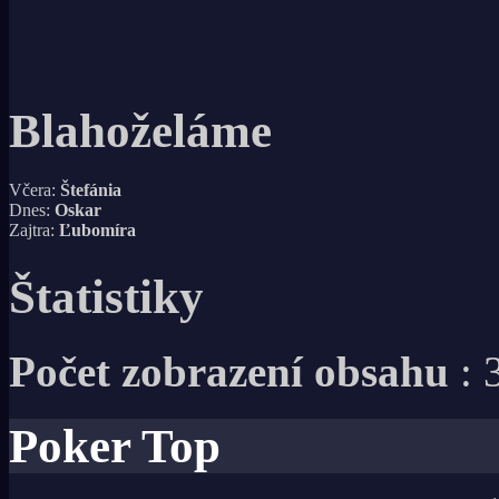
Blahoželáme
Včera:
Štefánia
Dnes:
Oskar
Zajtra:
Ľubomíra
Štatistiky
Počet zobrazení obsahu
: 
Poker Top